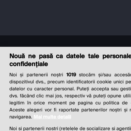
Nouă ne pasă ca datele tale personal
confidențiale
Noi și partenerii noștri
1019
stocăm și/sau accesăm
THE SO
dispozitivul dvs., precum identificatorii cookie unici p
datelor cu caracter personal. Puteți accepta sau gest
BUSINESS 
dvs. făcând clic mai jos, respectiv vă puteți opune utili
legitim în orice moment pe pagina cu politica de co
Aceste alegeri vor fi raportate partenerilor noștri și
navigarea.
Mai multe detalii
Noi si partenerii nostri (retelele de socializare si agenti