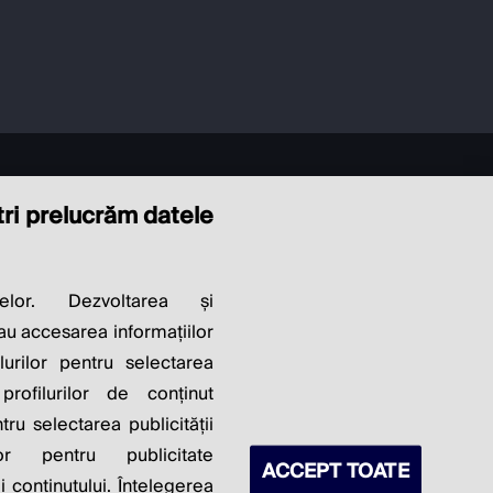
ștri prelucrăm datele
LITY OF
elor. Dezvoltarea și
sau accesarea informațiilor
S PROFITS.
lurilor pentru selectarea
profilurilor de conținut
ntru selectarea publicității
lor pentru publicitate
ACCEPT TOATE
 conținutului. Înțelegerea