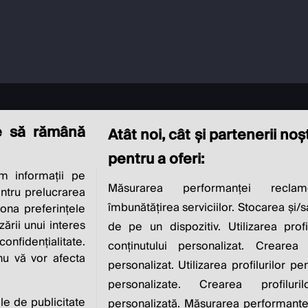
e să rămână
Atât noi, cât și partenerii no
pentru a oferi:
 informații pe
CIAL RESPONSIBI
Măsurarea performanței reclam
entru prelucrarea
îmbunătățirea serviciilor. Stocarea și/
iona preferințele
IS TO INCREASE IT
zării unui interes
de pe un dispozitiv. Utilizarea profi
nfidențialitate.
conținutului personalizat. Crearea 
 nu vă vor afecta
personalizat. Utilizarea profilurilor pe
Milton Friedman
personalizate. Crearea profiluri
ile de publicitate
personalizată. Măsurarea performanței