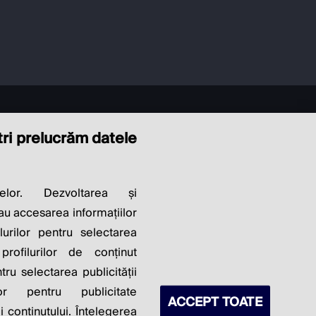
ștri prelucrăm datele
LITY OF
elor. Dezvoltarea și
sau accesarea informațiilor
S PROFITS.
lurilor pentru selectarea
profilurilor de conținut
ntru selectarea publicității
lor pentru publicitate
ACCEPT TOATE
 conținutului. Înțelegerea