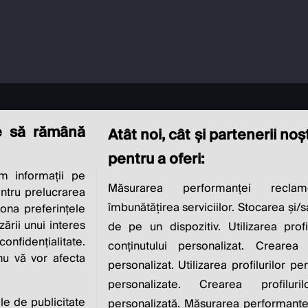
e să rămână
Atât noi, cât și partenerii no
pentru a oferi:
 informații pe
CIAL RESPONSIBI
Măsurarea performanței reclam
entru prelucrarea
îmbunătățirea serviciilor. Stocarea și/
iona preferințele
IS TO INCREASE IT
zării unui interes
de pe un dispozitiv. Utilizarea profi
nfidențialitate.
conținutului personalizat. Crearea 
 nu vă vor afecta
personalizat. Utilizarea profilurilor pe
Milton Friedman
personalizate. Crearea profiluri
ile de publicitate
personalizată. Măsurarea performanței