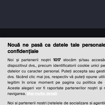
Nouă ne pasă ca datele tale personal
confidențiale
Noi și partenerii noștri
1017
stocăm și/sau accesăm
THE SO
dispozitivul dvs., precum identificatorii cookie unici p
datelor cu caracter personal. Puteți accepta sau gest
BUSINESS 
dvs. făcând clic mai jos, respectiv vă puteți opune utili
legitim în orice moment pe pagina cu politica de co
Aceste alegeri vor fi raportate partenerilor noștri și
navigarea.
Mai multe detalii
Noi si partenerii nostri (retelele de socializare si agenti