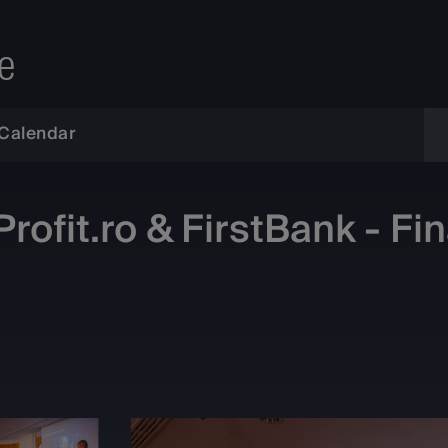
e
Calendar
ofit.ro & FirstBank - Fi