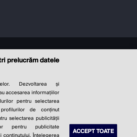
ștri prelucrăm datele
LITY OF
elor. Dezvoltarea și
sau accesarea informațiilor
S PROFITS.
lurilor pentru selectarea
profilurilor de conținut
ntru selectarea publicității
lor pentru publicitate
ACCEPT TOATE
 conținutului. Înțelegerea