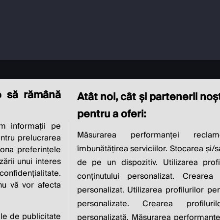
e să rămână
Atât noi, cât și partenerii no
pentru a oferi:
 informații pe
CIAL RESPONSIBI
Măsurarea performanței reclam
entru prelucrarea
îmbunătățirea serviciilor. Stocarea și/
iona preferințele
IS TO INCREASE IT
zării unui interes
de pe un dispozitiv. Utilizarea profi
nfidențialitate.
conținutului personalizat. Crearea 
 nu vă vor afecta
personalizat. Utilizarea profilurilor pe
Milton Friedman
personalizate. Crearea profiluri
ile de publicitate
personalizată. Măsurarea performanței