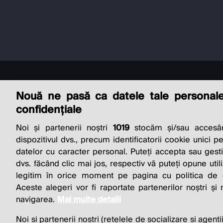
Nouă ne pasă ca datele tale personal
confidențiale
Noi și partenerii noștri
1019
stocăm și/sau accesăm
THE SO
dispozitivul dvs., precum identificatorii cookie unici p
datelor cu caracter personal. Puteți accepta sau gest
BUSINESS 
dvs. făcând clic mai jos, respectiv vă puteți opune utili
legitim în orice moment pe pagina cu politica de co
Aceste alegeri vor fi raportate partenerilor noștri și
navigarea.
Mai multe detalii
Noi si partenerii nostri (retelele de socializare si agenti