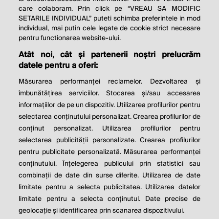
care colaboram. Prin click pe “VREAU SA MODIFIC
SETARILE INDIVIDUAL” puteti schimba preferintele in mod
individual, mai putin cele legate de cookie strict necesare
© 2026 Profit.ro. Toate drepturile rezervate.
pentru functionarea website-ului.
Dezvoltat de
1616.ro
Atât noi, cât și partenerii noștri prelucrăm
datele pentru a oferi:
Contact
Publicitate
Despre noi
Politica de cookie
Politica de
Măsurarea performanței reclamelor. Dezvoltarea și
confidențialitate
îmbunătățirea serviciilor. Stocarea și/sau accesarea
Setări cookies
informațiilor de pe un dispozitiv. Utilizarea profilurilor pentru
selectarea conținutului personalizat. Crearea profilurilor de
este parte a
conținut personalizat. Utilizarea profilurilor pentru
selectarea publicității personalizate. Crearea profilurilor
pentru publicitate personalizată. Măsurarea performanței
conținutului. Înțelegerea publicului prin statistici sau
combinații de date din surse diferite. Utilizarea de date
limitate pentru a selecta publicitatea. Utilizarea datelor
limitate pentru a selecta conținutul. Date precise de
geolocație și identificarea prin scanarea dispozitivului.