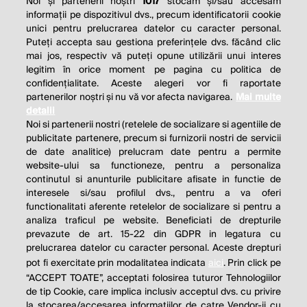
Noi și partenerii noștri
1017
stocăm și/sau accesăm
informații pe dispozitivul dvs., precum identificatorii cookie
unici pentru prelucrarea datelor cu caracter personal.
Puteți accepta sau gestiona preferințele dvs. făcând clic
mai jos, respectiv vă puteți opune utilizării unui interes
legitim în orice moment pe pagina cu politica de
confidențialitate. Aceste alegeri vor fi raportate
partenerilor noștri și nu vă vor afecta navigarea.
Mai multe
detalii
Noi si partenerii nostri (retelele de socializare si agentiile de
publicitate partenere, precum si furnizorii nostri de servicii
de date analitice) prelucram date pentru a permite
website-ului sa functioneze, pentru a personaliza
continutul si anunturile publicitare afisate in functie de
interesele si/sau profilul dvs., pentru a va oferi
functionalitati aferente retelelor de socializare si pentru a
analiza traficul pe website. Beneficiati de drepturile
THE SOCIAL RESPONSIBILITY OF
prevazute de art. 15-22 din GDPR in legatura cu
BUSINESS IS TO INCREASE ITS
prelucrarea datelor cu caracter personal. Aceste drepturi
pot fi exercitate prin modalitatea indicata
aici
. Prin click pe
PROFITS.
“ACCEPT TOATE”, acceptati folosirea tuturor Tehnologiilor
de tip Cookie, care implica inclusiv acceptul dvs. cu privire
Milton Friedman
la stocarea/accesarea informatiilor de catre Vendor-ii cu