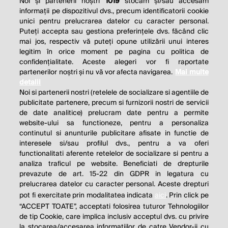
Noi și partenerii noștri
1019
stocăm și/sau accesăm
informații pe dispozitivul dvs., precum identificatorii cookie
unici pentru prelucrarea datelor cu caracter personal.
Puteți accepta sau gestiona preferințele dvs. făcând clic
mai jos, respectiv vă puteți opune utilizării unui interes
legitim în orice moment pe pagina cu politica de
confidențialitate. Aceste alegeri vor fi raportate
partenerilor noștri și nu vă vor afecta navigarea.
Mai multe
detalii
Noi si partenerii nostri (retelele de socializare si agentiile de
publicitate partenere, precum si furnizorii nostri de servicii
de date analitice) prelucram date pentru a permite
website-ului sa functioneze, pentru a personaliza
continutul si anunturile publicitare afisate in functie de
interesele si/sau profilul dvs., pentru a va oferi
functionalitati aferente retelelor de socializare si pentru a
analiza traficul pe website. Beneficiati de drepturile
THE SOCIAL RESPONSIBILITY OF
prevazute de art. 15-22 din GDPR in legatura cu
BUSINESS IS TO INCREASE ITS
prelucrarea datelor cu caracter personal. Aceste drepturi
pot fi exercitate prin modalitatea indicata
aici
. Prin click pe
PROFITS.
“ACCEPT TOATE”, acceptati folosirea tuturor Tehnologiilor
de tip Cookie, care implica inclusiv acceptul dvs. cu privire
Milton Friedman
la stocarea/accesarea informatiilor de catre Vendor-ii cu