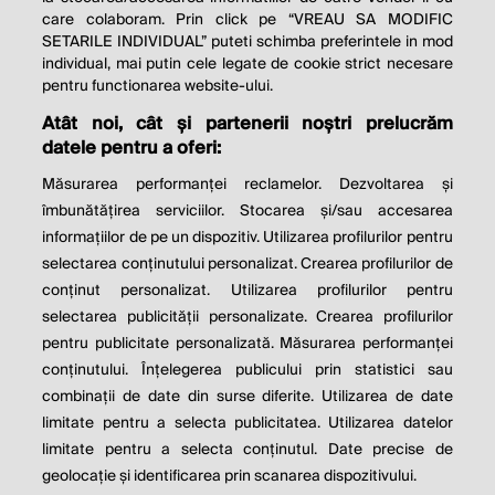
care colaboram. Prin click pe “VREAU SA MODIFIC
SETARILE INDIVIDUAL” puteti schimba preferintele in mod
individual, mai putin cele legate de cookie strict necesare
© 2026 Profit.ro. Toate drepturile rezervate.
pentru functionarea website-ului.
Dezvoltat de
1616.ro
Atât noi, cât și partenerii noștri prelucrăm
datele pentru a oferi:
Contact
Publicitate
Despre noi
Politica de cookie
Politica de
Măsurarea performanței reclamelor. Dezvoltarea și
confidențialitate
îmbunătățirea serviciilor. Stocarea și/sau accesarea
Setări cookies
informațiilor de pe un dispozitiv. Utilizarea profilurilor pentru
selectarea conținutului personalizat. Crearea profilurilor de
este parte a
conținut personalizat. Utilizarea profilurilor pentru
selectarea publicității personalizate. Crearea profilurilor
pentru publicitate personalizată. Măsurarea performanței
conținutului. Înțelegerea publicului prin statistici sau
combinații de date din surse diferite. Utilizarea de date
limitate pentru a selecta publicitatea. Utilizarea datelor
limitate pentru a selecta conținutul. Date precise de
geolocație și identificarea prin scanarea dispozitivului.