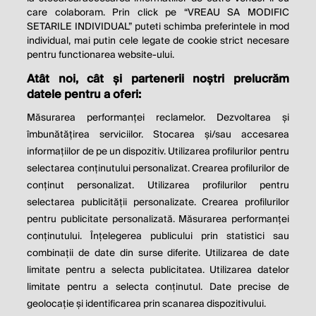
care colaboram. Prin click pe “VREAU SA MODIFIC
SETARILE INDIVIDUAL” puteti schimba preferintele in mod
individual, mai putin cele legate de cookie strict necesare
© 2026 Profit.ro. Toate drepturile rezervate.
pentru functionarea website-ului.
Dezvoltat de
1616.ro
Atât noi, cât și partenerii noștri prelucrăm
datele pentru a oferi:
Contact
Publicitate
Despre noi
Politica de cookie
Politica de
Măsurarea performanței reclamelor. Dezvoltarea și
confidențialitate
îmbunătățirea serviciilor. Stocarea și/sau accesarea
Setări cookies
informațiilor de pe un dispozitiv. Utilizarea profilurilor pentru
selectarea conținutului personalizat. Crearea profilurilor de
este parte a
conținut personalizat. Utilizarea profilurilor pentru
selectarea publicității personalizate. Crearea profilurilor
pentru publicitate personalizată. Măsurarea performanței
conținutului. Înțelegerea publicului prin statistici sau
combinații de date din surse diferite. Utilizarea de date
limitate pentru a selecta publicitatea. Utilizarea datelor
limitate pentru a selecta conținutul. Date precise de
geolocație și identificarea prin scanarea dispozitivului.