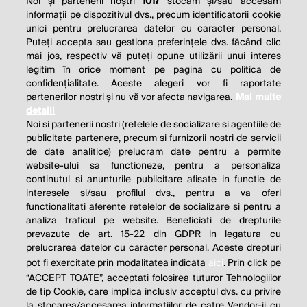
Noi și partenerii noștri
1017
stocăm și/sau accesăm
informații pe dispozitivul dvs., precum identificatorii cookie
unici pentru prelucrarea datelor cu caracter personal.
Puteți accepta sau gestiona preferințele dvs. făcând clic
mai jos, respectiv vă puteți opune utilizării unui interes
legitim în orice moment pe pagina cu politica de
confidențialitate. Aceste alegeri vor fi raportate
partenerilor noștri și nu vă vor afecta navigarea.
Mai multe
detalii
Noi si partenerii nostri (retelele de socializare si agentiile de
publicitate partenere, precum si furnizorii nostri de servicii
de date analitice) prelucram date pentru a permite
website-ului sa functioneze, pentru a personaliza
continutul si anunturile publicitare afisate in functie de
interesele si/sau profilul dvs., pentru a va oferi
functionalitati aferente retelelor de socializare si pentru a
analiza traficul pe website. Beneficiati de drepturile
THE SOCIAL RESPONSIBILITY OF
prevazute de art. 15-22 din GDPR in legatura cu
BUSINESS IS TO INCREASE ITS
prelucrarea datelor cu caracter personal. Aceste drepturi
pot fi exercitate prin modalitatea indicata
aici
. Prin click pe
PROFITS.
“ACCEPT TOATE”, acceptati folosirea tuturor Tehnologiilor
de tip Cookie, care implica inclusiv acceptul dvs. cu privire
Milton Friedman
la stocarea/accesarea informatiilor de catre Vendor-ii cu