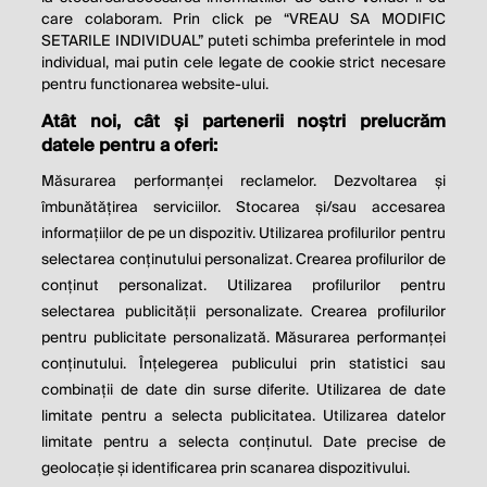
care colaboram. Prin click pe “VREAU SA MODIFIC
SETARILE INDIVIDUAL” puteti schimba preferintele in mod
individual, mai putin cele legate de cookie strict necesare
© 2026 Profit.ro. Toate drepturile rezervate.
pentru functionarea website-ului.
Dezvoltat de
1616.ro
Atât noi, cât și partenerii noștri prelucrăm
datele pentru a oferi:
Contact
Publicitate
Despre noi
Politica de cookie
Politica de
Măsurarea performanței reclamelor. Dezvoltarea și
confidențialitate
îmbunătățirea serviciilor. Stocarea și/sau accesarea
Setări cookies
informațiilor de pe un dispozitiv. Utilizarea profilurilor pentru
selectarea conținutului personalizat. Crearea profilurilor de
este parte a
conținut personalizat. Utilizarea profilurilor pentru
selectarea publicității personalizate. Crearea profilurilor
pentru publicitate personalizată. Măsurarea performanței
conținutului. Înțelegerea publicului prin statistici sau
combinații de date din surse diferite. Utilizarea de date
limitate pentru a selecta publicitatea. Utilizarea datelor
limitate pentru a selecta conținutul. Date precise de
geolocație și identificarea prin scanarea dispozitivului.