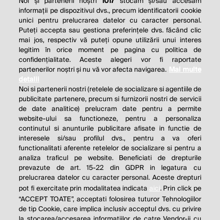
Noi și partenerii noștri
1017
stocăm și/sau accesăm
informații pe dispozitivul dvs., precum identificatorii cookie
unici pentru prelucrarea datelor cu caracter personal.
Puteți accepta sau gestiona preferințele dvs. făcând clic
mai jos, respectiv vă puteți opune utilizării unui interes
legitim în orice moment pe pagina cu politica de
confidențialitate. Aceste alegeri vor fi raportate
partenerilor noștri și nu vă vor afecta navigarea.
Mai multe
detalii
Noi si partenerii nostri (retelele de socializare si agentiile de
publicitate partenere, precum si furnizorii nostri de servicii
de date analitice) prelucram date pentru a permite
website-ului sa functioneze, pentru a personaliza
continutul si anunturile publicitare afisate in functie de
interesele si/sau profilul dvs., pentru a va oferi
functionalitati aferente retelelor de socializare si pentru a
analiza traficul pe website. Beneficiati de drepturile
THE SOCIAL RESPONSIBILITY OF
prevazute de art. 15-22 din GDPR in legatura cu
BUSINESS IS TO INCREASE ITS
prelucrarea datelor cu caracter personal. Aceste drepturi
pot fi exercitate prin modalitatea indicata
aici
. Prin click pe
PROFITS.
“ACCEPT TOATE”, acceptati folosirea tuturor Tehnologiilor
de tip Cookie, care implica inclusiv acceptul dvs. cu privire
Milton Friedman
la stocarea/accesarea informatiilor de catre Vendor-ii cu