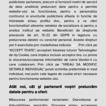
publicitate partenere, precum si furnizorii nostri de servicii
de date analitice) prelucram date pentru a permite
website-ului sa functioneze, pentru a personaliza
continutul si anunturile publicitare afisate in functie de
interesele si/sau profilul dvs., pentru a va oferi
functionalitati aferente retelelor de socializare si pentru a
analiza traficul pe website. Beneficiati de drepturile
THE SOCIAL RESPONSIBILITY OF
prevazute de art. 15-22 din GDPR in legatura cu
BUSINESS IS TO INCREASE ITS
prelucrarea datelor cu caracter personal. Aceste drepturi
pot fi exercitate prin modalitatea indicata
aici
. Prin click pe
PROFITS.
“ACCEPT TOATE”, acceptati folosirea tuturor Tehnologiilor
de tip Cookie, care implica inclusiv acceptul dvs. cu privire
Milton Friedman
la stocarea/accesarea informatiilor de catre Vendor-ii cu
care colaboram. Prin click pe “VREAU SA MODIFIC
SETARILE INDIVIDUAL” puteti schimba preferintele in mod
individual, mai putin cele legate de cookie strict necesare
© 2026 Profit.ro. Toate drepturile rezervate.
pentru functionarea website-ului.
Dezvoltat de
1616.ro
Atât noi, cât și partenerii noștri prelucrăm
datele pentru a oferi:
Contact
Publicitate
Despre noi
Politica de cookie
Politica de
Măsurarea performanței reclamelor. Dezvoltarea și
confidențialitate
îmbunătățirea serviciilor. Stocarea și/sau accesarea
Setări cookies