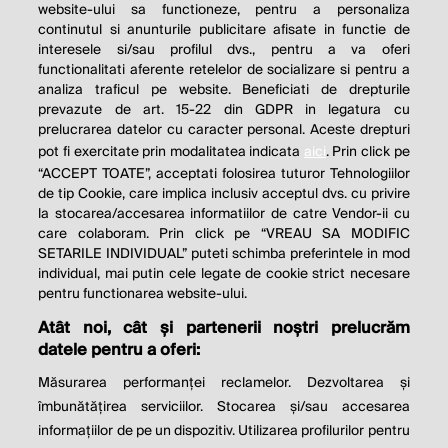
website-ului sa functioneze, pentru a personaliza
continutul si anunturile publicitare afisate in functie de
interesele si/sau profilul dvs., pentru a va oferi
functionalitati aferente retelelor de socializare si pentru a
analiza traficul pe website. Beneficiati de drepturile
THE SOCIAL RESPONSIBILITY OF
prevazute de art. 15-22 din GDPR in legatura cu
BUSINESS IS TO INCREASE ITS
prelucrarea datelor cu caracter personal. Aceste drepturi
pot fi exercitate prin modalitatea indicata
aici
. Prin click pe
PROFITS.
“ACCEPT TOATE”, acceptati folosirea tuturor Tehnologiilor
de tip Cookie, care implica inclusiv acceptul dvs. cu privire
Milton Friedman
la stocarea/accesarea informatiilor de catre Vendor-ii cu
care colaboram. Prin click pe “VREAU SA MODIFIC
SETARILE INDIVIDUAL” puteti schimba preferintele in mod
individual, mai putin cele legate de cookie strict necesare
© 2026 Profit.ro. Toate drepturile rezervate.
pentru functionarea website-ului.
Dezvoltat de
1616.ro
Atât noi, cât și partenerii noștri prelucrăm
datele pentru a oferi:
Contact
Publicitate
Despre noi
Politica de cookie
Politica de
Măsurarea performanței reclamelor. Dezvoltarea și
confidențialitate
îmbunătățirea serviciilor. Stocarea și/sau accesarea
Setări cookies
informațiilor de pe un dispozitiv. Utilizarea profilurilor pentru