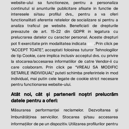
website-ului sa functioneze, pentru a personaliza
continutul si anunturile publicitare afisate in functie de
interesele si/sau profilul dvs., pentru a va oferi
functionalitati aferente retelelor de socializare si pentru a
analiza traficul pe website. Beneficiati de drepturile
THE SOCIAL RESPONSIBILITY OF
prevazute de art. 15-22 din GDPR in legatura cu
BUSINESS IS TO INCREASE ITS
prelucrarea datelor cu caracter personal. Aceste drepturi
pot fi exercitate prin modalitatea indicata
aici
. Prin click pe
PROFITS.
“ACCEPT TOATE”, acceptati folosirea tuturor Tehnologiilor
de tip Cookie, care implica inclusiv acceptul dvs. cu privire
Milton Friedman
la stocarea/accesarea informatiilor de catre Vendor-ii cu
care colaboram. Prin click pe “VREAU SA MODIFIC
SETARILE INDIVIDUAL” puteti schimba preferintele in mod
individual, mai putin cele legate de cookie strict necesare
© 2026 Profit.ro. Toate drepturile rezervate.
pentru functionarea website-ului.
Dezvoltat de
1616.ro
Atât noi, cât și partenerii noștri prelucrăm
datele pentru a oferi:
Contact
Publicitate
Despre noi
Politica de cookie
Politica de
Măsurarea performanței reclamelor. Dezvoltarea și
confidențialitate
îmbunătățirea serviciilor. Stocarea și/sau accesarea
Setări cookies
informațiilor de pe un dispozitiv. Utilizarea profilurilor pentru