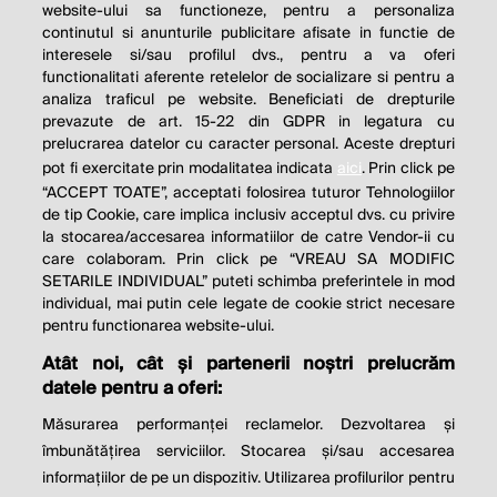
website-ului sa functioneze, pentru a personaliza
continutul si anunturile publicitare afisate in functie de
interesele si/sau profilul dvs., pentru a va oferi
functionalitati aferente retelelor de socializare si pentru a
analiza traficul pe website. Beneficiati de drepturile
THE SOCIAL RESPONSIBILITY OF
prevazute de art. 15-22 din GDPR in legatura cu
BUSINESS IS TO INCREASE ITS
prelucrarea datelor cu caracter personal. Aceste drepturi
pot fi exercitate prin modalitatea indicata
aici
. Prin click pe
PROFITS.
“ACCEPT TOATE”, acceptati folosirea tuturor Tehnologiilor
de tip Cookie, care implica inclusiv acceptul dvs. cu privire
Milton Friedman
la stocarea/accesarea informatiilor de catre Vendor-ii cu
care colaboram. Prin click pe “VREAU SA MODIFIC
SETARILE INDIVIDUAL” puteti schimba preferintele in mod
individual, mai putin cele legate de cookie strict necesare
© 2026 Profit.ro. Toate drepturile rezervate.
pentru functionarea website-ului.
Dezvoltat de
1616.ro
Atât noi, cât și partenerii noștri prelucrăm
datele pentru a oferi:
Contact
Publicitate
Despre noi
Politica de cookie
Politica de
Măsurarea performanței reclamelor. Dezvoltarea și
confidențialitate
îmbunătățirea serviciilor. Stocarea și/sau accesarea
Setări cookies
informațiilor de pe un dispozitiv. Utilizarea profilurilor pentru