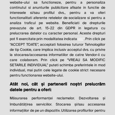
website-ului sa functioneze, pentru a personaliza
continutul si anunturile publicitare afisate in functie de
interesele si/sau profilul dvs., pentru a va oferi
functionalitati aferente retelelor de socializare si pentru a
analiza traficul pe website. Beneficiati de drepturile
THE SOCIAL RESPONSIBILITY OF
prevazute de art. 15-22 din GDPR in legatura cu
BUSINESS IS TO INCREASE ITS
prelucrarea datelor cu caracter personal. Aceste drepturi
pot fi exercitate prin modalitatea indicata
aici
. Prin click pe
PROFITS.
“ACCEPT TOATE”, acceptati folosirea tuturor Tehnologiilor
de tip Cookie, care implica inclusiv acceptul dvs. cu privire
Milton Friedman
la stocarea/accesarea informatiilor de catre Vendor-ii cu
care colaboram. Prin click pe “VREAU SA MODIFIC
SETARILE INDIVIDUAL” puteti schimba preferintele in mod
individual, mai putin cele legate de cookie strict necesare
© 2026 Profit.ro. Toate drepturile rezervate.
pentru functionarea website-ului.
Dezvoltat de
1616.ro
Atât noi, cât și partenerii noștri prelucrăm
datele pentru a oferi:
Contact
Publicitate
Despre noi
Politica de cookie
Politica de
Măsurarea performanței reclamelor. Dezvoltarea și
confidențialitate
îmbunătățirea serviciilor. Stocarea și/sau accesarea
Setări cookies
informațiilor de pe un dispozitiv. Utilizarea profilurilor pentru