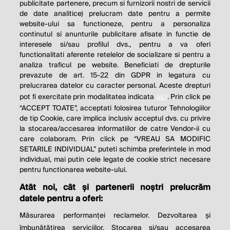
publicitate partenere, precum si furnizorii nostri de servicii
de date analitice) prelucram date pentru a permite
website-ului sa functioneze, pentru a personaliza
continutul si anunturile publicitare afisate in functie de
interesele si/sau profilul dvs., pentru a va oferi
functionalitati aferente retelelor de socializare si pentru a
analiza traficul pe website. Beneficiati de drepturile
THE SOCIAL RESPONSIBILITY OF
prevazute de art. 15-22 din GDPR in legatura cu
BUSINESS IS TO INCREASE ITS
prelucrarea datelor cu caracter personal. Aceste drepturi
pot fi exercitate prin modalitatea indicata
aici
. Prin click pe
PROFITS.
“ACCEPT TOATE”, acceptati folosirea tuturor Tehnologiilor
de tip Cookie, care implica inclusiv acceptul dvs. cu privire
Milton Friedman
la stocarea/accesarea informatiilor de catre Vendor-ii cu
care colaboram. Prin click pe “VREAU SA MODIFIC
SETARILE INDIVIDUAL” puteti schimba preferintele in mod
individual, mai putin cele legate de cookie strict necesare
© 2026 Profit.ro. Toate drepturile rezervate.
pentru functionarea website-ului.
Dezvoltat de
1616.ro
Atât noi, cât și partenerii noștri prelucrăm
datele pentru a oferi:
Contact
Publicitate
Despre noi
Politica de cookie
Politica de
Măsurarea performanței reclamelor. Dezvoltarea și
confidențialitate
îmbunătățirea serviciilor. Stocarea și/sau accesarea
Setări cookies