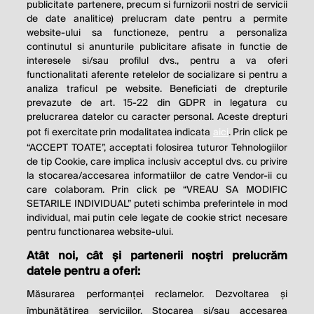
publicitate partenere, precum si furnizorii nostri de servicii
de date analitice) prelucram date pentru a permite
website-ului sa functioneze, pentru a personaliza
continutul si anunturile publicitare afisate in functie de
interesele si/sau profilul dvs., pentru a va oferi
functionalitati aferente retelelor de socializare si pentru a
analiza traficul pe website. Beneficiati de drepturile
THE SOCIAL RESPONSIBILITY OF
prevazute de art. 15-22 din GDPR in legatura cu
BUSINESS IS TO INCREASE ITS
prelucrarea datelor cu caracter personal. Aceste drepturi
pot fi exercitate prin modalitatea indicata
aici
. Prin click pe
PROFITS.
“ACCEPT TOATE”, acceptati folosirea tuturor Tehnologiilor
de tip Cookie, care implica inclusiv acceptul dvs. cu privire
Milton Friedman
la stocarea/accesarea informatiilor de catre Vendor-ii cu
care colaboram. Prin click pe “VREAU SA MODIFIC
SETARILE INDIVIDUAL” puteti schimba preferintele in mod
individual, mai putin cele legate de cookie strict necesare
© 2026 Profit.ro. Toate drepturile rezervate.
pentru functionarea website-ului.
Dezvoltat de
1616.ro
Atât noi, cât și partenerii noștri prelucrăm
datele pentru a oferi:
Contact
Publicitate
Despre noi
Politica de cookie
Politica de
Măsurarea performanței reclamelor. Dezvoltarea și
confidențialitate
îmbunătățirea serviciilor. Stocarea și/sau accesarea
Setări cookies