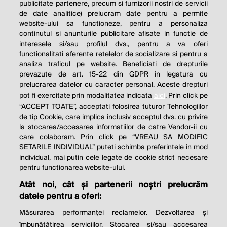
publicitate partenere, precum si furnizorii nostri de servicii
de date analitice) prelucram date pentru a permite
website-ului sa functioneze, pentru a personaliza
continutul si anunturile publicitare afisate in functie de
interesele si/sau profilul dvs., pentru a va oferi
functionalitati aferente retelelor de socializare si pentru a
analiza traficul pe website. Beneficiati de drepturile
THE SOCIAL RESPONSIBILITY OF
prevazute de art. 15-22 din GDPR in legatura cu
BUSINESS IS TO INCREASE ITS
prelucrarea datelor cu caracter personal. Aceste drepturi
pot fi exercitate prin modalitatea indicata
aici
. Prin click pe
PROFITS.
“ACCEPT TOATE”, acceptati folosirea tuturor Tehnologiilor
de tip Cookie, care implica inclusiv acceptul dvs. cu privire
Milton Friedman
la stocarea/accesarea informatiilor de catre Vendor-ii cu
care colaboram. Prin click pe “VREAU SA MODIFIC
SETARILE INDIVIDUAL” puteti schimba preferintele in mod
individual, mai putin cele legate de cookie strict necesare
© 2026 Profit.ro. Toate drepturile rezervate.
pentru functionarea website-ului.
Dezvoltat de
1616.ro
Atât noi, cât și partenerii noștri prelucrăm
datele pentru a oferi:
Contact
Publicitate
Despre noi
Politica de cookie
Politica de
Măsurarea performanței reclamelor. Dezvoltarea și
confidențialitate
îmbunătățirea serviciilor. Stocarea și/sau accesarea
Setări cookies