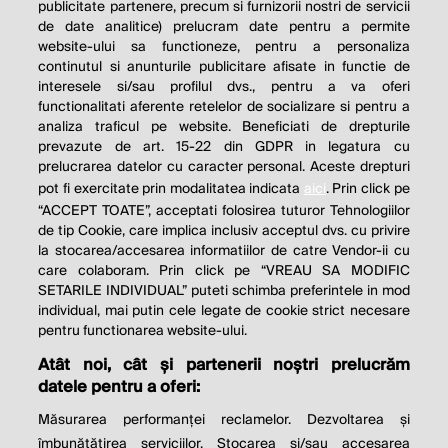
publicitate partenere, precum si furnizorii nostri de servicii
de date analitice) prelucram date pentru a permite
website-ului sa functioneze, pentru a personaliza
continutul si anunturile publicitare afisate in functie de
interesele si/sau profilul dvs., pentru a va oferi
functionalitati aferente retelelor de socializare si pentru a
analiza traficul pe website. Beneficiati de drepturile
THE SOCIAL RESPONSIBILITY OF
prevazute de art. 15-22 din GDPR in legatura cu
BUSINESS IS TO INCREASE ITS
prelucrarea datelor cu caracter personal. Aceste drepturi
pot fi exercitate prin modalitatea indicata
aici
. Prin click pe
PROFITS.
“ACCEPT TOATE”, acceptati folosirea tuturor Tehnologiilor
de tip Cookie, care implica inclusiv acceptul dvs. cu privire
Milton Friedman
la stocarea/accesarea informatiilor de catre Vendor-ii cu
care colaboram. Prin click pe “VREAU SA MODIFIC
SETARILE INDIVIDUAL” puteti schimba preferintele in mod
individual, mai putin cele legate de cookie strict necesare
© 2026 Profit.ro. Toate drepturile rezervate.
pentru functionarea website-ului.
Dezvoltat de
1616.ro
Atât noi, cât și partenerii noștri prelucrăm
datele pentru a oferi:
Contact
Publicitate
Despre noi
Politica de cookie
Politica de
Măsurarea performanței reclamelor. Dezvoltarea și
confidențialitate
îmbunătățirea serviciilor. Stocarea și/sau accesarea
Setări cookies