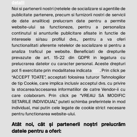
detalii
Noi si partenerii nostri (retelele de socializare si agentiile de
publicitate partenere, precum si furnizorii nostri de servicii
de date analitice) prelucram date pentru a permite
website-ului sa functioneze, pentru a personaliza
continutul si anunturile publicitare afisate in functie de
interesele si/sau profilul dvs., pentru a va oferi
functionalitati aferente retelelor de socializare si pentru a
analiza traficul pe website. Beneficiati de drepturile
THE SOCIAL RESPONSIBILITY OF
prevazute de art. 15-22 din GDPR in legatura cu
BUSINESS IS TO INCREASE ITS
prelucrarea datelor cu caracter personal. Aceste drepturi
pot fi exercitate prin modalitatea indicata
aici
. Prin click pe
PROFITS.
“ACCEPT TOATE”, acceptati folosirea tuturor Tehnologiilor
de tip Cookie, care implica inclusiv acceptul dvs. cu privire
Milton Friedman
la stocarea/accesarea informatiilor de catre Vendor-ii cu
care colaboram. Prin click pe “VREAU SA MODIFIC
SETARILE INDIVIDUAL” puteti schimba preferintele in mod
individual, mai putin cele legate de cookie strict necesare
© 2026 Profit.ro. Toate drepturile rezervate.
pentru functionarea website-ului.
Dezvoltat de
1616.ro
Atât noi, cât și partenerii noștri prelucrăm
datele pentru a oferi:
Contact
Publicitate
Despre noi