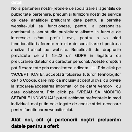
detalii
Noi si partenerii nostri (retelele de socializare si agentiile de
publicitate partenere, precum si furnizorii nostri de servicii
de date analitice) prelucram date pentru a permite
website-ului sa functioneze, pentru a personaliza
continutul si anunturile publicitare afisate in functie de
interesele si/sau profilul dvs., pentru a va oferi
functionalitati aferente retelelor de socializare si pentru a
analiza traficul pe website. Beneficiati de drepturile
THE SOCIAL RESPONSIBILITY OF
prevazute de art. 15-22 din GDPR in legatura cu
BUSINESS IS TO INCREASE ITS
prelucrarea datelor cu caracter personal. Aceste drepturi
pot fi exercitate prin modalitatea indicata
aici
. Prin click pe
PROFITS.
“ACCEPT TOATE”, acceptati folosirea tuturor Tehnologiilor
de tip Cookie, care implica inclusiv acceptul dvs. cu privire
Milton Friedman
la stocarea/accesarea informatiilor de catre Vendor-ii cu
care colaboram. Prin click pe “VREAU SA MODIFIC
SETARILE INDIVIDUAL” puteti schimba preferintele in mod
individual, mai putin cele legate de cookie strict necesare
© 2026 Profit.ro. Toate drepturile rezervate.
pentru functionarea website-ului.
Dezvoltat de
1616.ro
Atât noi, cât și partenerii noștri prelucrăm
datele pentru a oferi:
Contact
Publicitate
Despre noi