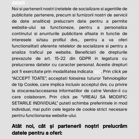
detalii
Noi si partenerii nostri (retelele de socializare si agentiile de
publicitate partenere, precum si furnizorii nostri de servicii
de date analitice) prelucram date pentru a permite
website-ului sa functioneze, pentru a personaliza
continutul si anunturile publicitare afisate in functie de
interesele si/sau profilul dvs., pentru a va oferi
functionalitati aferente retelelor de socializare si pentru a
analiza traficul pe website. Beneficiati de drepturile
THE SOCIAL RESPONSIBILITY OF
prevazute de art. 15-22 din GDPR in legatura cu
BUSINESS IS TO INCREASE ITS
prelucrarea datelor cu caracter personal. Aceste drepturi
pot fi exercitate prin modalitatea indicata
aici
. Prin click pe
PROFITS.
“ACCEPT TOATE”, acceptati folosirea tuturor Tehnologiilor
de tip Cookie, care implica inclusiv acceptul dvs. cu privire
Milton Friedman
la stocarea/accesarea informatiilor de catre Vendor-ii cu
care colaboram. Prin click pe “VREAU SA MODIFIC
SETARILE INDIVIDUAL” puteti schimba preferintele in mod
individual, mai putin cele legate de cookie strict necesare
© 2026 Profit.ro. Toate drepturile rezervate.
pentru functionarea website-ului.
Dezvoltat de
1616.ro
Atât noi, cât și partenerii noștri prelucrăm
datele pentru a oferi:
Contact
Publicitate
Despre noi