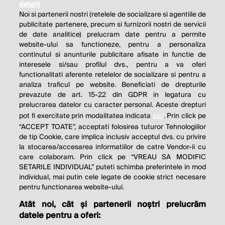
detalii
Noi si partenerii nostri (retelele de socializare si agentiile de
publicitate partenere, precum si furnizorii nostri de servicii
de date analitice) prelucram date pentru a permite
website-ului sa functioneze, pentru a personaliza
continutul si anunturile publicitare afisate in functie de
interesele si/sau profilul dvs., pentru a va oferi
functionalitati aferente retelelor de socializare si pentru a
analiza traficul pe website. Beneficiati de drepturile
THE SOCIAL RESPONSIBILITY OF
prevazute de art. 15-22 din GDPR in legatura cu
BUSINESS IS TO INCREASE ITS
prelucrarea datelor cu caracter personal. Aceste drepturi
pot fi exercitate prin modalitatea indicata
aici
. Prin click pe
PROFITS.
“ACCEPT TOATE”, acceptati folosirea tuturor Tehnologiilor
de tip Cookie, care implica inclusiv acceptul dvs. cu privire
Milton Friedman
la stocarea/accesarea informatiilor de catre Vendor-ii cu
care colaboram. Prin click pe “VREAU SA MODIFIC
SETARILE INDIVIDUAL” puteti schimba preferintele in mod
individual, mai putin cele legate de cookie strict necesare
© 2026 Profit.ro. Toate drepturile rezervate.
pentru functionarea website-ului.
Dezvoltat de
1616.ro
Atât noi, cât și partenerii noștri prelucrăm
datele pentru a oferi:
Contact
Publicitate
Despre noi