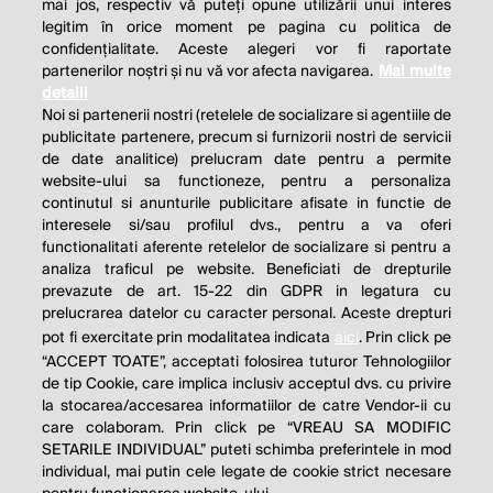
mai jos, respectiv vă puteți opune utilizării unui interes
legitim în orice moment pe pagina cu politica de
confidențialitate. Aceste alegeri vor fi raportate
partenerilor noștri și nu vă vor afecta navigarea.
Mai multe
detalii
Noi si partenerii nostri (retelele de socializare si agentiile de
publicitate partenere, precum si furnizorii nostri de servicii
de date analitice) prelucram date pentru a permite
website-ului sa functioneze, pentru a personaliza
continutul si anunturile publicitare afisate in functie de
interesele si/sau profilul dvs., pentru a va oferi
functionalitati aferente retelelor de socializare si pentru a
analiza traficul pe website. Beneficiati de drepturile
THE SOCIAL RESPONSIBILITY OF
prevazute de art. 15-22 din GDPR in legatura cu
BUSINESS IS TO INCREASE ITS
prelucrarea datelor cu caracter personal. Aceste drepturi
pot fi exercitate prin modalitatea indicata
aici
. Prin click pe
PROFITS.
“ACCEPT TOATE”, acceptati folosirea tuturor Tehnologiilor
de tip Cookie, care implica inclusiv acceptul dvs. cu privire
Milton Friedman
la stocarea/accesarea informatiilor de catre Vendor-ii cu
care colaboram. Prin click pe “VREAU SA MODIFIC
SETARILE INDIVIDUAL” puteti schimba preferintele in mod
individual, mai putin cele legate de cookie strict necesare