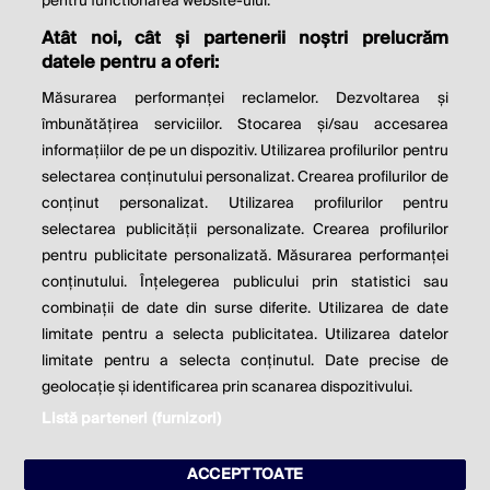
© 2026 Profit.ro. Toate drepturile rezervate.
pentru functionarea website-ului.
Dezvoltat de
1616.ro
Atât noi, cât și partenerii noștri prelucrăm
datele pentru a oferi:
Contact
Publicitate
Despre noi
Politica de cookie
Politica de
Măsurarea performanței reclamelor. Dezvoltarea și
confidențialitate
îmbunătățirea serviciilor. Stocarea și/sau accesarea
Setări cookies
informațiilor de pe un dispozitiv. Utilizarea profilurilor pentru
selectarea conținutului personalizat. Crearea profilurilor de
este parte a
conținut personalizat. Utilizarea profilurilor pentru
selectarea publicității personalizate. Crearea profilurilor
pentru publicitate personalizată. Măsurarea performanței
conținutului. Înțelegerea publicului prin statistici sau
combinații de date din surse diferite. Utilizarea de date
limitate pentru a selecta publicitatea. Utilizarea datelor
limitate pentru a selecta conținutul. Date precise de
geolocație și identificarea prin scanarea dispozitivului.
Listă parteneri (furnizori)
ACCEPT TOATE