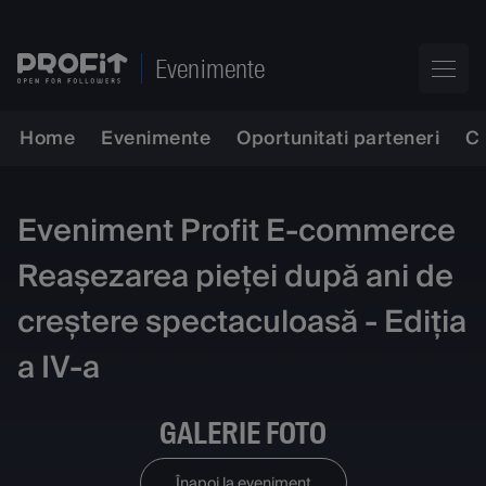
Evenimente
Home
Evenimente
Oportunitati parteneri
C
Eveniment Profit E-commerce
Reașezarea pieței după ani de
creștere spectaculoasă - Ediția
a IV-a
GALERIE FOTO
Înapoi la eveniment