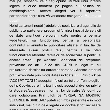
mai jos, respectiv vă puteți opune utilizării unui interes
legitim în orice moment pe pagina cu politica de
confidențialitate. Aceste alegeri vor fi raportate
partenerilor noștri și nu vă vor afecta navigarea.
Mai multe
detalii
Noi si partenerii nostri (retelele de socializare si agentiile de
publicitate partenere, precum si furnizorii nostri de servicii
de date analitice) prelucram date pentru a permite
website-ului sa functioneze, pentru a personaliza
continutul si anunturile publicitare afisate in functie de
interesele si/sau profilul dvs., pentru a va oferi
functionalitati aferente retelelor de socializare si pentru a
analiza traficul pe website. Beneficiati de drepturile
THE SOCIAL RESPONSIBILITY OF
prevazute de art. 15-22 din GDPR in legatura cu
BUSINESS IS TO INCREASE ITS
prelucrarea datelor cu caracter personal. Aceste drepturi
pot fi exercitate prin modalitatea indicata
aici
. Prin click pe
PROFITS.
“ACCEPT TOATE”, acceptati folosirea tuturor Tehnologiilor
de tip Cookie, care implica inclusiv acceptul dvs. cu privire
Milton Friedman
la stocarea/accesarea informatiilor de catre Vendor-ii cu
care colaboram. Prin click pe “VREAU SA MODIFIC
SETARILE INDIVIDUAL” puteti schimba preferintele in mod
individual, mai putin cele legate de cookie strict necesare