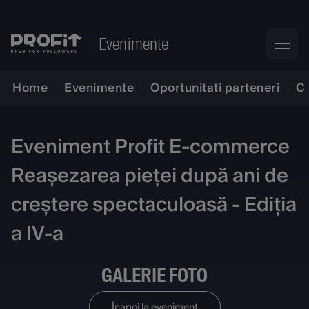
Evenimente
Home
Evenimente
Oportunitati parteneri
C
Eveniment Profit E-commerce
Reașezarea pieței după ani de
creștere spectaculoasă - Ediția
a IV-a
GALERIE FOTO
Înapoi la eveniment