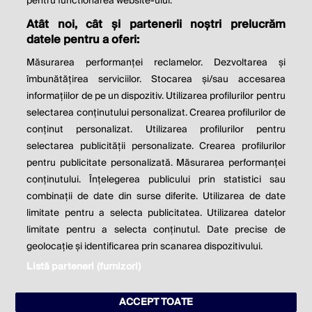
© 2026 Profit.ro. Toate drepturile rezervate.
pentru functionarea website-ului.
Dezvoltat de
1616.ro
Atât noi, cât și partenerii noștri prelucrăm
datele pentru a oferi:
Contact
Publicitate
Despre noi
Politica de cookie
Politica de
Măsurarea performanței reclamelor. Dezvoltarea și
confidențialitate
îmbunătățirea serviciilor. Stocarea și/sau accesarea
Setări cookies
informațiilor de pe un dispozitiv. Utilizarea profilurilor pentru
selectarea conținutului personalizat. Crearea profilurilor de
este parte a
conținut personalizat. Utilizarea profilurilor pentru
selectarea publicității personalizate. Crearea profilurilor
pentru publicitate personalizată. Măsurarea performanței
conținutului. Înțelegerea publicului prin statistici sau
combinații de date din surse diferite. Utilizarea de date
limitate pentru a selecta publicitatea. Utilizarea datelor
limitate pentru a selecta conținutul. Date precise de
geolocație și identificarea prin scanarea dispozitivului.
Listă parteneri (furnizori)
ACCEPT TOATE