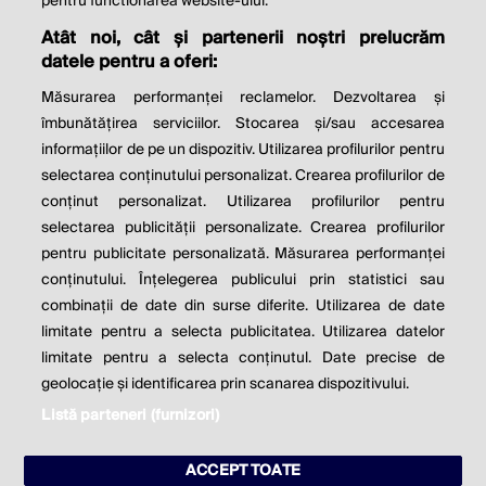
© 2026 Profit.ro. Toate drepturile rezervate.
pentru functionarea website-ului.
Dezvoltat de
1616.ro
Atât noi, cât și partenerii noștri prelucrăm
datele pentru a oferi:
Contact
Publicitate
Despre noi
Politica de cookie
Politica de
Măsurarea performanței reclamelor. Dezvoltarea și
confidențialitate
îmbunătățirea serviciilor. Stocarea și/sau accesarea
Setări cookies
informațiilor de pe un dispozitiv. Utilizarea profilurilor pentru
selectarea conținutului personalizat. Crearea profilurilor de
este parte a
conținut personalizat. Utilizarea profilurilor pentru
selectarea publicității personalizate. Crearea profilurilor
pentru publicitate personalizată. Măsurarea performanței
conținutului. Înțelegerea publicului prin statistici sau
combinații de date din surse diferite. Utilizarea de date
limitate pentru a selecta publicitatea. Utilizarea datelor
limitate pentru a selecta conținutul. Date precise de
geolocație și identificarea prin scanarea dispozitivului.
Listă parteneri (furnizori)
ACCEPT TOATE