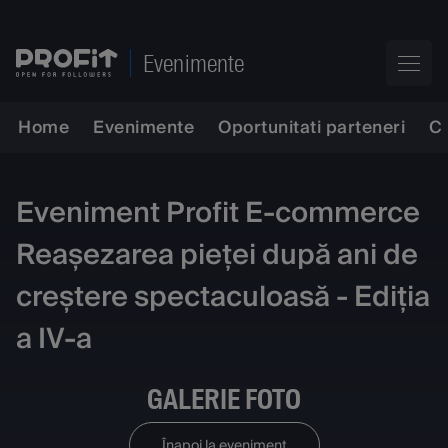
Evenimente
Home
Evenimente
Oportunitati parteneri
C
Eveniment Profit E-commerce
Reașezarea pieței după ani de
creștere spectaculoasă - Ediția
a IV-a
GALERIE FOTO
Înapoi la eveniment