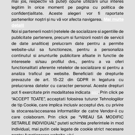
mai jos, respectiv vă puteți opune utilizării unui interes
legitim în orice moment pe pagina cu politica de
confidențialitate. Aceste alegeri vor fi raportate
partenerilor noștri și nu vă vor afecta navigarea.
Mai multe
detalii
Noi si partenerii nostri (retelele de socializare si agentiile de
publicitate partenere, precum si furnizorii nostri de servicii
de date analitice) prelucram date pentru a permite
website-ului sa functioneze, pentru a personaliza
continutul si anunturile publicitare afisate in functie de
interesele si/sau profilul dvs., pentru a va oferi
functionalitati aferente retelelor de socializare si pentru a
analiza traficul pe website. Beneficiati de drepturile
THE SOCIAL RESPONSIBILITY OF
prevazute de art. 15-22 din GDPR in legatura cu
BUSINESS IS TO INCREASE ITS
prelucrarea datelor cu caracter personal. Aceste drepturi
pot fi exercitate prin modalitatea indicata
aici
. Prin click pe
PROFITS.
“ACCEPT TOATE”, acceptati folosirea tuturor Tehnologiilor
de tip Cookie, care implica inclusiv acceptul dvs. cu privire
Milton Friedman
la stocarea/accesarea informatiilor de catre Vendor-ii cu
care colaboram. Prin click pe “VREAU SA MODIFIC
SETARILE INDIVIDUAL” puteti schimba preferintele in mod
individual, mai putin cele legate de cookie strict necesare