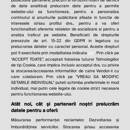
publicitate partenere, precum si furnizorii nostri de servicii
de date analitice) prelucram date pentru a permite
website-ului sa functioneze, pentru a personaliza
continutul si anunturile publicitare afisate in functie de
interesele si/sau profilul dvs., pentru a va oferi
functionalitati aferente retelelor de socializare si pentru a
analiza traficul pe website. Beneficiati de drepturile
THE SOCIAL RESPONSIBILITY OF
prevazute de art. 15-22 din GDPR in legatura cu
BUSINESS IS TO INCREASE ITS
prelucrarea datelor cu caracter personal. Aceste drepturi
pot fi exercitate prin modalitatea indicata
aici
. Prin click pe
PROFITS.
“ACCEPT TOATE”, acceptati folosirea tuturor Tehnologiilor
de tip Cookie, care implica inclusiv acceptul dvs. cu privire
Milton Friedman
la stocarea/accesarea informatiilor de catre Vendor-ii cu
care colaboram. Prin click pe “VREAU SA MODIFIC
SETARILE INDIVIDUAL” puteti schimba preferintele in mod
individual, mai putin cele legate de cookie strict necesare
© 2026 Profit.ro. Toate drepturile rezervate.
pentru functionarea website-ului.
Dezvoltat de
1616.ro
Atât noi, cât și partenerii noștri prelucrăm
datele pentru a oferi:
Contact
Publicitate
Despre noi
Politica de cookie
Politica de
Măsurarea performanței reclamelor. Dezvoltarea și
confidențialitate
îmbunătățirea serviciilor. Stocarea și/sau accesarea
Setări cookies