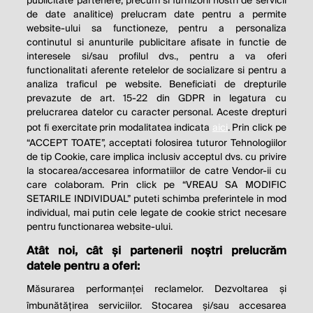
publicitate partenere, precum si furnizorii nostri de servicii
de date analitice) prelucram date pentru a permite
website-ului sa functioneze, pentru a personaliza
continutul si anunturile publicitare afisate in functie de
interesele si/sau profilul dvs., pentru a va oferi
functionalitati aferente retelelor de socializare si pentru a
analiza traficul pe website. Beneficiati de drepturile
THE SOCIAL RESPONSIBILITY OF
prevazute de art. 15-22 din GDPR in legatura cu
BUSINESS IS TO INCREASE ITS
prelucrarea datelor cu caracter personal. Aceste drepturi
pot fi exercitate prin modalitatea indicata
aici
. Prin click pe
PROFITS.
“ACCEPT TOATE”, acceptati folosirea tuturor Tehnologiilor
de tip Cookie, care implica inclusiv acceptul dvs. cu privire
Milton Friedman
la stocarea/accesarea informatiilor de catre Vendor-ii cu
care colaboram. Prin click pe “VREAU SA MODIFIC
SETARILE INDIVIDUAL” puteti schimba preferintele in mod
individual, mai putin cele legate de cookie strict necesare
© 2026 Profit.ro. Toate drepturile rezervate.
pentru functionarea website-ului.
Dezvoltat de
1616.ro
Atât noi, cât și partenerii noștri prelucrăm
datele pentru a oferi:
Contact
Publicitate
Despre noi
Politica de cookie
Politica de
Măsurarea performanței reclamelor. Dezvoltarea și
confidențialitate
îmbunătățirea serviciilor. Stocarea și/sau accesarea
Setări cookies