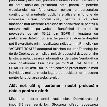
publicitate partenere, precum si furnizorii nostri de servicii
de date analitice) prelucram date pentru a permite
website-ului sa functioneze, pentru a personaliza
continutul si anunturile publicitare afisate in functie de
interesele si/sau profilul dvs., pentru a va oferi
functionalitati aferente retelelor de socializare si pentru a
analiza traficul pe website. Beneficiati de drepturile
THE SOCIAL RESPONSIBILITY OF
prevazute de art. 15-22 din GDPR in legatura cu
BUSINESS IS TO INCREASE ITS
prelucrarea datelor cu caracter personal. Aceste drepturi
pot fi exercitate prin modalitatea indicata
aici
. Prin click pe
PROFITS.
“ACCEPT TOATE”, acceptati folosirea tuturor Tehnologiilor
de tip Cookie, care implica inclusiv acceptul dvs. cu privire
Milton Friedman
la stocarea/accesarea informatiilor de catre Vendor-ii cu
care colaboram. Prin click pe “VREAU SA MODIFIC
SETARILE INDIVIDUAL” puteti schimba preferintele in mod
individual, mai putin cele legate de cookie strict necesare
© 2026 Profit.ro. Toate drepturile rezervate.
pentru functionarea website-ului.
Dezvoltat de
1616.ro
Atât noi, cât și partenerii noștri prelucrăm
datele pentru a oferi:
Contact
Publicitate
Despre noi
Politica de cookie
Politica de
Măsurarea performanței reclamelor. Dezvoltarea și
confidențialitate
îmbunătățirea serviciilor. Stocarea și/sau accesarea
Setări cookies