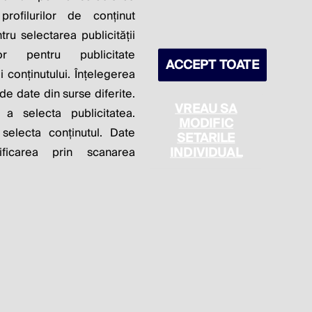
S PROFITS.
profilurilor de conținut
ntru selectarea publicității
lor pentru publicitate
ACCEPT TOATE
 conținutului. Înțelegerea
 de date din surse diferite.
VREAU SA
 a selecta publicitatea.
MODIFIC
 selecta conținutul. Date
SETARILE
itica de cookie
Politica de confidențialitate
INDIVIDUAL
ficarea prin scanarea
Setări cookies