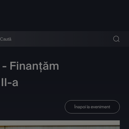
a - Finanțăm
II-a
Înapoi la eveniment