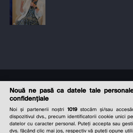
Nouă ne pasă ca datele tale personal
confidențiale
Noi și partenerii noștri
1019
stocăm și/sau accesăm
THE SO
dispozitivul dvs., precum identificatorii cookie unici p
datelor cu caracter personal. Puteți accepta sau gest
dvs. făcând clic mai jos, respectiv vă puteți opune utili