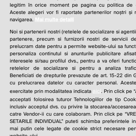
BUSINESS 
legitim în orice moment pe pagina cu politica de co
Aceste alegeri vor fi raportate partenerilor noștri și
navigarea.
Mai multe detalii
Noi si partenerii nostri (retelele de socializare si agenti
partenere, precum si furnizorii nostri de servicii de
prelucram date pentru a permite website-ului sa funct
personaliza continutul si anunturile publicitare afis
interesele si/sau profilul dvs., pentru a va oferi functi
© 2026 Profit.ro. Toate drepturile rezervate. De
retelelor de socializare si pentru a analiza trafi
1616.ro
Beneficiati de drepturile prevazute de art. 15-22 din
cu prelucrarea datelor cu caracter personal. Aceste
aici
exercitate prin modalitatea indicata
. Prin click p
acceptati folosirea tuturor Tehnologiilor de tip Cook
inclusiv acceptul dvs. cu privire la stocarea/accesarea
catre Vendor-ii cu care colaboram. Prin click pe “
SETARILE INDIVIDUAL” puteti schimba preferintele in
mai putin cele legate de cookie strict necesare pen