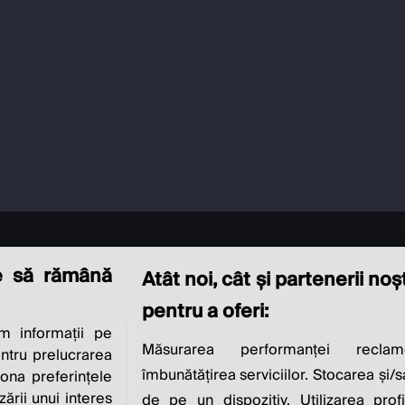
e să rămână
Atât noi, cât și partenerii no
pentru a oferi:
 informații pe
CIAL RESPONSIBI
Măsurarea performanței reclam
entru prelucrarea
îmbunătățirea serviciilor. Stocarea și/
iona preferințele
zării unui interes
de pe un dispozitiv. Utilizarea profi