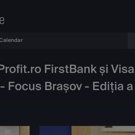
e
Calendar
ofit.ro FirstBank și Vis
- Focus Brașov - Ediția a 