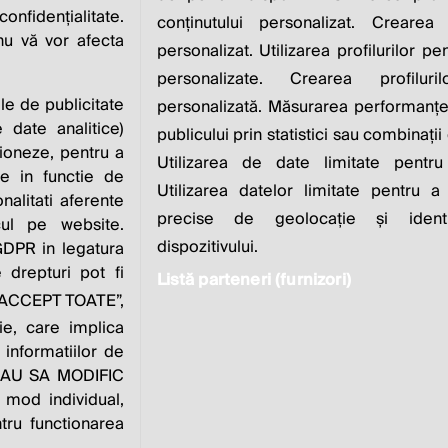
IS TO INCREASE IT
nfidențialitate.
conținutului personalizat. Crearea 
 nu vă vor afecta
personalizat. Utilizarea profilurilor pe
Milton Friedman
personalizate. Crearea profiluri
ile de publicitate
personalizată. Măsurarea performanței
 date analitice)
publicului prin statistici sau combinații
ioneze, pentru a
Utilizarea de date limitate pentru
ate in functie de
Utilizarea datelor limitate pentru a
onalitati aferente
zvoltat de
Contact
Publicitate
Despre
Pol
precise de geolocație și identi
cul pe website.
noi
dispozitivului.
 GDPR in legatura
 drepturi pot fi
Listă parteneri (furnizori)
e “ACCEPT TOATE”,
este parte a
ie, care implica
 informatiilor de
VREAU SA MODIFIC
 mod individual,
tru functionarea