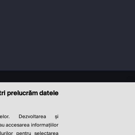
ștri prelucrăm datele
LITY OF
elor. Dezvoltarea și
sau accesarea informațiilor
lurilor pentru selectarea