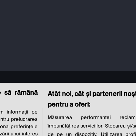
e să rămână
Atât noi, cât și partenerii no
pentru a oferi:
 informații pe
CIAL RESPONSIBI
Măsurarea performanței reclam
entru prelucrarea
îmbunătățirea serviciilor. Stocarea și/
iona preferințele
zării unui interes
de pe un dispozitiv. Utilizarea profi