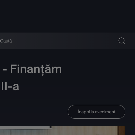
a - Finanțăm
II-a
Înapoi la eveniment