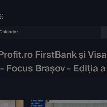
e
Calendar
ofit.ro FirstBank și Vis
- Focus Brașov - Ediția a 