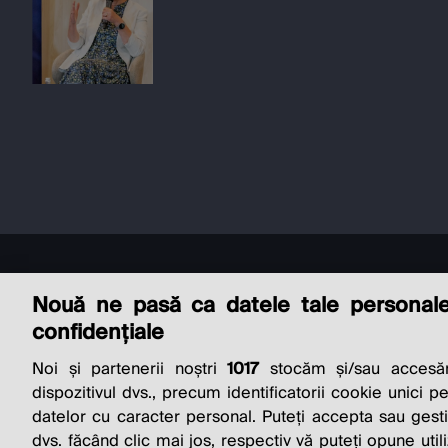
Nouă ne pasă ca datele tale personal
confidențiale
Noi și partenerii noștri
1017
stocăm și/sau accesăm
THE SO
dispozitivul dvs., precum identificatorii cookie unici p
datelor cu caracter personal. Puteți accepta sau gest
dvs. făcând clic mai jos, respectiv vă puteți opune utili