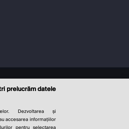
ștri prelucrăm datele
LITY OF
elor. Dezvoltarea și
sau accesarea informațiilor
lurilor pentru selectarea