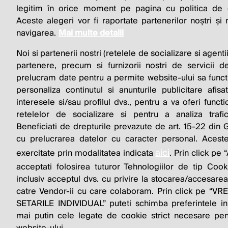
BUSINESS 
legitim în orice moment pe pagina cu politica de co
Aceste alegeri vor fi raportate partenerilor noștri și
navigarea.
Mai multe detalii
Noi si partenerii nostri (retelele de socializare si agenti
partenere, precum si furnizorii nostri de servicii de
prelucram date pentru a permite website-ului sa funct
personaliza continutul si anunturile publicitare afis
interesele si/sau profilul dvs., pentru a va oferi functi
© 2026 Profit.ro. Toate drepturile rezervate. De
retelelor de socializare si pentru a analiza trafi
1616.ro
Beneficiati de drepturile prevazute de art. 15-22 din
cu prelucrarea datelor cu caracter personal. Aceste
aici
exercitate prin modalitatea indicata
. Prin click p
acceptati folosirea tuturor Tehnologiilor de tip Cook
inclusiv acceptul dvs. cu privire la stocarea/accesarea
catre Vendor-ii cu care colaboram. Prin click pe “
SETARILE INDIVIDUAL” puteti schimba preferintele in
mai putin cele legate de cookie strict necesare pen