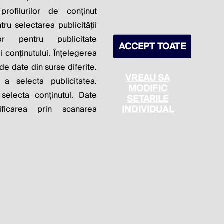
S PROFITS.
profilurilor de conținut
ntru selectarea publicității
lor pentru publicitate
ACCEPT TOATE
 conținutului. Înțelegerea
 de date din surse diferite.
VREAU SA
 a selecta publicitatea.
MODIFIC
 selecta conținutul. Date
SETARILE
itica de cookie
Politica de confidențialitate
INDIVIDUAL
ficarea prin scanarea
Setări cookies