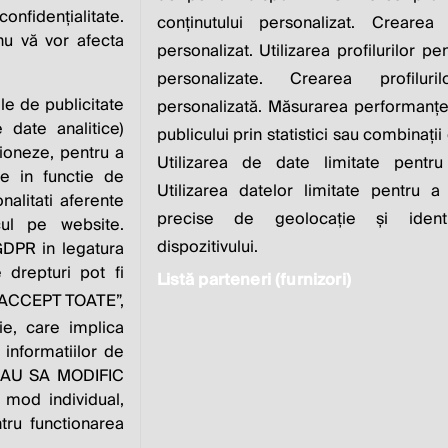
IS TO INCREASE IT
nfidențialitate.
conținutului personalizat. Crearea 
 nu vă vor afecta
personalizat. Utilizarea profilurilor pe
Milton Friedman
personalizate. Crearea profiluri
ile de publicitate
personalizată. Măsurarea performanței
 date analitice)
publicului prin statistici sau combinații
ioneze, pentru a
Utilizarea de date limitate pentru
ate in functie de
Utilizarea datelor limitate pentru a
onalitati aferente
zvoltat de
Contact
Publicitate
Despre
Pol
precise de geolocație și identi
cul pe website.
noi
dispozitivului.
 GDPR in legatura
 drepturi pot fi
Listă parteneri (furnizori)
e “ACCEPT TOATE”,
este parte a
ie, care implica
 informatiilor de
VREAU SA MODIFIC
 mod individual,
tru functionarea