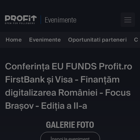
Evenimente
Home
Evenimente
Oportunitati parteneri
C
Conferința EU FUNDS Profit.ro
FirstBank și Visa - Finanțăm
digitalizarea României - Focus
Brașov - Ediția a II-a
GALERIE FOTO
Înapoi la eveniment