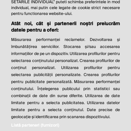
SETARILE INDIVIDUAL” puteti schimba preferintele in mod
individual, mai putin cele legate de cookie strict necesare
© 2026 Profit.ro. Toate drepturile rezervate.
pentru functionarea website-ului.
Dezvoltat de
1616.ro
Atât noi, cât și partenerii noștri prelucrăm
datele pentru a oferi:
Contact
Publicitate
Despre noi
Politica de cookie
Politica de
Măsurarea performanței reclamelor. Dezvoltarea și
confidențialitate
îmbunătățirea serviciilor. Stocarea și/sau accesarea
Setări cookies
informațiilor de pe un dispozitiv. Utilizarea profilurilor pentru
selectarea conținutului personalizat. Crearea profilurilor de
este parte a
conținut personalizat. Utilizarea profilurilor pentru
selectarea publicității personalizate. Crearea profilurilor
pentru publicitate personalizată. Măsurarea performanței
conținutului. Înțelegerea publicului prin statistici sau
combinații de date din surse diferite. Utilizarea de date
limitate pentru a selecta publicitatea. Utilizarea datelor
limitate pentru a selecta conținutul. Date precise de
geolocație și identificarea prin scanarea dispozitivului.
Listă parteneri (furnizori)