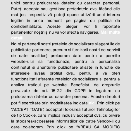
unici pentru prelucrarea datelor cu caracter personal.
Puteți accepta sau gestiona preferințele dvs. făcând clic
mai jos, respectiv vă puteți opune utilizării unui interes
legitim în orice moment pe pagina cu politica de
confidențialitate. Aceste alegeri vor fi raportate
partenerilor noștri și nu vă vor afecta navigarea.
Mai multe
detalii
Noi si partenerii nostri (retelele de socializare si agentiile de
publicitate partenere, precum si furnizorii nostri de servicii
de date analitice) prelucram date pentru a permite
website-ului sa functioneze, pentru a personaliza
continutul si anunturile publicitare afisate in functie de
interesele si/sau profilul dvs., pentru a va oferi
functionalitati aferente retelelor de socializare si pentru a
analiza traficul pe website. Beneficiati de drepturile
THE SOCIAL RESPONSIBILITY OF
prevazute de art. 15-22 din GDPR in legatura cu
BUSINESS IS TO INCREASE ITS
prelucrarea datelor cu caracter personal. Aceste drepturi
pot fi exercitate prin modalitatea indicata
aici
. Prin click pe
PROFITS.
“ACCEPT TOATE”, acceptati folosirea tuturor Tehnologiilor
de tip Cookie, care implica inclusiv acceptul dvs. cu privire
Milton Friedman
la stocarea/accesarea informatiilor de catre Vendor-ii cu
care colaboram. Prin click pe “VREAU SA MODIFIC