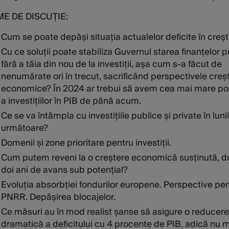
ME DE DISCUȚIE:
Cum se poate depăși situația actualelor deficite în creș
Cu ce soluții poate stabiliza Guvernul starea finanțelor p
fără a tăia din nou de la investiții, așa cum s-a făcut de
nenumărate ori în trecut, sacrificând perspectivele creșt
economice? În 2024 ar trebui să avem cea mai mare p
a investițiilor în PIB de până acum.
Ce se va întâmpla cu investițiile publice și private în luni
următoare?
Domenii și zone prioritare pentru investiții.
Cum putem reveni la o creștere economică susținută, 
doi ani de avans sub potențial?
Evoluția absorbției fondurilor europene. Perspective pe
PNRR. Depășirea blocajelor.
Ce măsuri au în mod realist șanse să asigure o reducere
dramatică a deficitului cu 4 procente de PIB, adică nu 