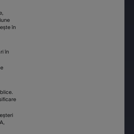
e,
siune
ește în
i în
de
blice.
sificare
eșteri
A,