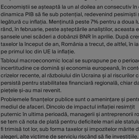
Economiștii se așteaptă la un al doilea an consecutiv în
dinamica PIB să fie sub potențial, redevenind pesimiști ș
legătură cu inflația. Menținută peste 7% pentru a doua l
rând, în februarie, peste așteptările analiștilor, aceasta
șansele unei scăderi a dobânzii BNR în aprilie. După cr
taxelor la început de an, România a trecut, de altfel, în i
pe primul loc din UE la inflație.
Tabloul macroeconomic local se suprapune pe o perio
incertitudine ce domină și economia europeană, în cont
crizelor recente, al războiului din Ucraina și al riscurilor 
persistă pentru stabilitatea financiară regională, chiar 
piețele și-au mai revenit.
Problemele finanțelor publice sunt o amenințare și pent
mediul de afaceri. Dincolo de impactul inflației resimțit
puternic în ultima perioadă, managerii și antreprenorii 
se tem că nota de plată pentru deficitele mari ale statulu
fi trimisă tot lor, sub forma taxelor și impozitelor mărite
alegeri, alte victime de serviciu riscând să fie investițiile.