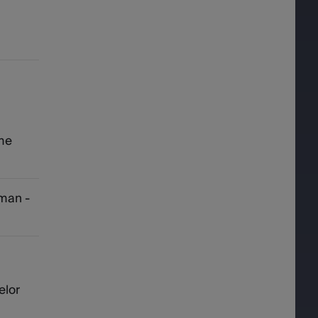
ome
man -
elor