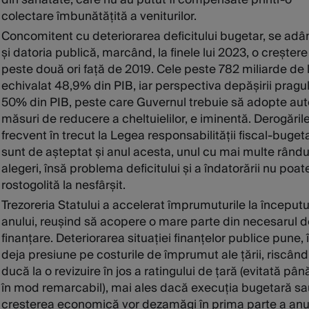
colectare îmbunătățită a veniturilor.
Concomitent cu deteriorarea deficitului bugetar, se ad
și datoria publică, marcând, la finele lui 2023, o creșter
peste două ori față de 2019. Cele peste 782 miliarde de l
echivalat 48,9% din PIB, iar perspectiva depășirii pragu
50% din PIB, peste care Guvernul trebuie să adopte au
măsuri de reducere a cheltuielilor, e iminentă. Derogăril
frecvent în trecut la Legea responsabilității fiscal-buget
sunt de așteptat și anul acesta, unul cu mai multe rându
alegeri, însă problema deficitului și a îndatorării nu poate
rostogolită la nesfârșit.
Trezoreria Statului a accelerat împrumuturile la începutu
anului, reușind să acopere o mare parte din necesarul d
finanțare. Deteriorarea situației finanțelor publice pune, 
deja presiune pe costurile de împrumut ale țării, riscând
ducă la o revizuire în jos a ratingului de țară (evitată p
în mod remarcabil), mai ales dacă execuția bugetară sa
creșterea economică vor dezamăgi în prima parte a anul