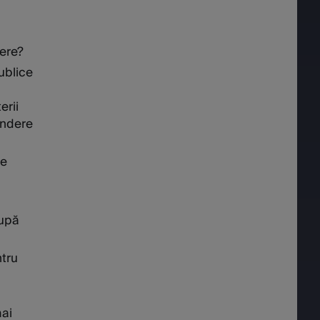
tere?
ublice
erii
ondere
le
după
ntru
mai