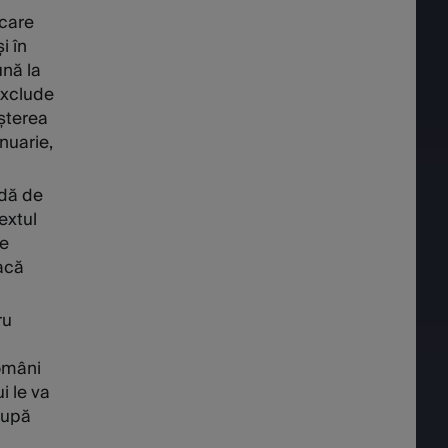
 care
i în
ună la
 exclude
eșterea
anuarie,
adă de
extul
ce
dacă
ru
români
i le va
 după