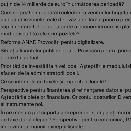
puțin de 14 miliarde de euro în următoarea perioadă?
Cum se poate îmbunătăți colectarea veniturilor bugetar
ajungând în zonele reale de evaziune, fără a pune o pre
suplimentară tot pe acea parte a economiei care își plăt
mod obișnuit taxele și impozitele?
Reforma ANAF. Provocări pentru digitalizare.
Situația finanțelor publice locale. Provocări pentru primar
contextul actual.
Priorități de investiții la nivel local. Așteptările mediului 
afaceri de la administratorii locali.
Ce se întâmplă cu taxele și impozitele locale?
Perspective pentru finanțarea și refinanțarea datoriei pu
Așteptările piețelor financiare. Orizontul costurilor. Diver
și instrumente noi.
În ce măsură pot suporta antreprenorii și angajații noi cr
de taxe după alegeri? Perspective pentru cota unică, TV
impozitarea muncii, excepții fiscale.