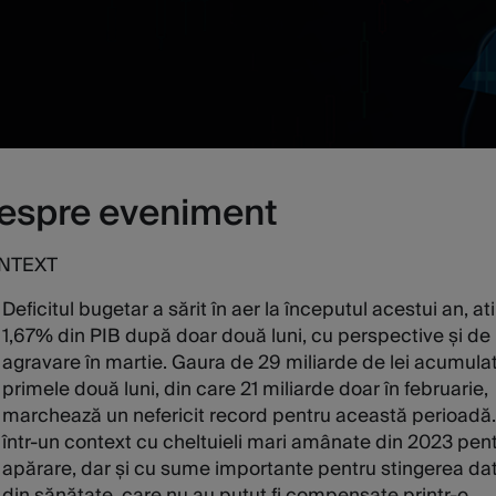
espre eveniment
NTEXT
Deficitul bugetar a sărit în aer la începutul acestui an, a
1,67% din PIB după doar două luni, cu perspective și de
agravare în martie. Gaura de 29 miliarde de lei acumulat
primele două luni, din care 21 miliarde doar în februarie,
marchează un nefericit record pentru această perioadă
într-un context cu cheltuieli mari amânate din 2023 pen
apărare, dar și cu sume importante pentru stingerea dato
din sănătate, care nu au putut fi compensate printr-o