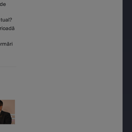
 de
tual?
erioadă
ormări