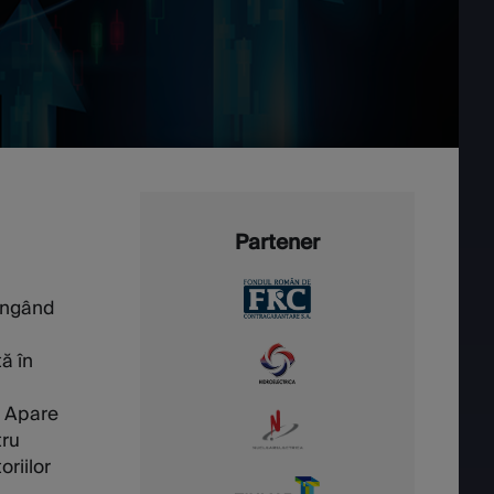
Partener
tingând
ă în
. Apare
tru
riilor