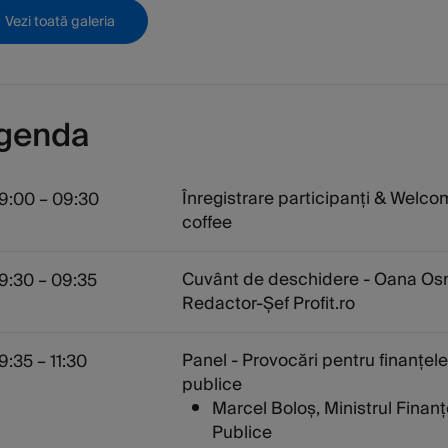
Vezi toată galeria
genda
Înregistrare participanți & Welc
9:00 – 09:30
coffee
Cuvânt de deschidere - Oana Os
9:30 – 09:35
Redactor-Șef Profit.ro
Panel - Provocări pentru finanțele
9:35 – 11:30
publice
Marcel Boloș, Ministrul Finanț
Publice