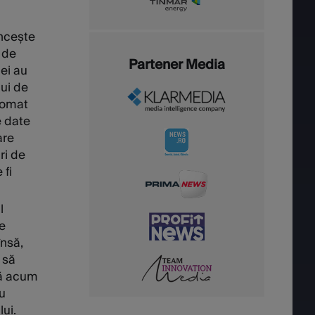
âncește
e de
Partener Media
ei au
lui de
tomat
e date
are
ri de
 fi
l
e
însă,
 să
ână acum
u
ui.