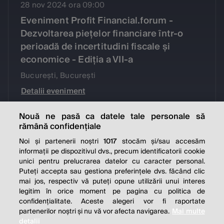
28 nov 2024 ora 09:00
​Eveniment Profit Financial.forum -
Dezvoltarea piețelor financiare într-o
perioadă de incertitudini fiscale și
economice - Ediția a VII-a
București, București
Detalii eveniment
Nouă ne pasă ca datele tale personale să
rămână confidențiale
05 nov 2024 ora 19:00
GALA Povești cu Profit...made in
Noi și partenerii noștri
1017
stocăm și/sau accesăm
informații pe dispozitivul dvs., precum identificatorii cookie
Romania
unici pentru prelucrarea datelor cu caracter personal.
București, București
Puteți accepta sau gestiona preferințele dvs. făcând clic
mai jos, respectiv vă puteți opune utilizării unui interes
Detalii eveniment
legitim în orice moment pe pagina cu politica de
confidențialitate. Aceste alegeri vor fi raportate
partenerilor noștri și nu vă vor afecta navigarea.
Mai multe
1
2
3
4
5
detalii