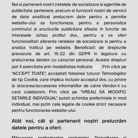
Noi si partenerii nostri (retelele de socializare si agentiile de
publicitate partenere, precum si furnizorii nostri de servicii
de date analitice) prelucram date pentru a permite
website-ului sa functioneze, pentru a personaliza
continutul si anunturile publicitare afisate in functie de
interesele si/sau profilul dvs., pentru a va oferi
functionalitati aferente retelelor de socializare si pentru a
analiza traficul pe website. Beneficiati de drepturile
THE SOCIAL RESPONSIBILITY OF
prevazute de art. 15-22 din GDPR in legatura cu
BUSINESS IS TO INCREASE ITS
prelucrarea datelor cu caracter personal. Aceste drepturi
pot fi exercitate prin modalitatea indicata
aici
. Prin click pe
PROFITS.
“ACCEPT TOATE”, acceptati folosirea tuturor Tehnologiilor
de tip Cookie, care implica inclusiv acceptul dvs. cu privire
Milton Friedman
la stocarea/accesarea informatiilor de catre Vendor-ii cu
care colaboram. Prin click pe “VREAU SA MODIFIC
SETARILE INDIVIDUAL” puteti schimba preferintele in mod
individual, mai putin cele legate de cookie strict necesare
© 2026 Profit.ro. Toate drepturile rezervate.
pentru functionarea website-ului.
Dezvoltat de
1616.ro
Atât noi, cât și partenerii noștri prelucrăm
datele pentru a oferi:
Contact
Publicitate
Despre noi
Politica de cookie
Politica de